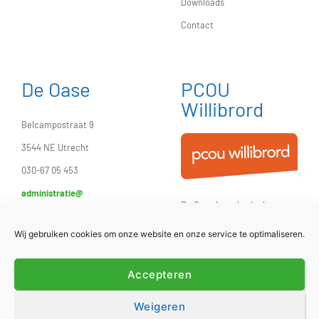
Downloads
Contact
De Oase
PCOU
Willibrord
Belcampostraat 9
3544 NE Utrecht
030-67 05 453
administratie@
De Oase is onderdeel
basisschooldeoase.nl
van
Stichting PCOU
Wij gebruiken cookies om onze website en onze service te optimaliseren.
Willibrord
.
Accepteren
Weigeren
© 2024 – basisschooldeoase.nl |
Privacyverklaring
,